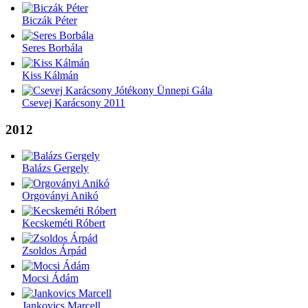
Biczák Péter
Seres Borbála
Kiss Kálmán
Csevej Karácsony 2011
2012
Balázs Gergely
Orgoványi Anikó
Kecskeméti Róbert
Zsoldos Árpád
Mocsi Ádám
Jankovics Marcell