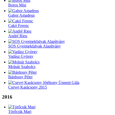
Boros Misi
Gabor Amadeus
Cakó Ferenc
André Rieu
SOS Gyermekfalvak Alapítvány
Vadász György
Molnár Szabolcs
Bárdossy Péter
Csevej Karácsony 2015
2016
Törőcsik Mari