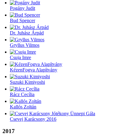
Pogány Judit
Bud Spencer
Dr. Juhász Árpád
Gryllus Vilmos
Csuja Imre
KézenFogva Alapítvány
Suzuki Kimiyoshi
Rácz Cecília
Kallós Zoltán
Csevej Karácsony 2016
2017