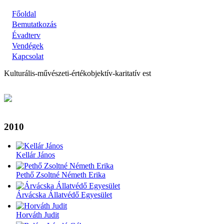
Skip
Főoldal
to
Main
Bemutatkozás
main
Évadterv
navigation
content
Vendégek
Kapcsolat
Kulturális-művészeti-értékobjektív-karitatív est
Back
2010
to
top
Kellár János
Pethő Zsoltné Németh Erika
Árvácska Állatvédő Egyesület
Horváth Judit