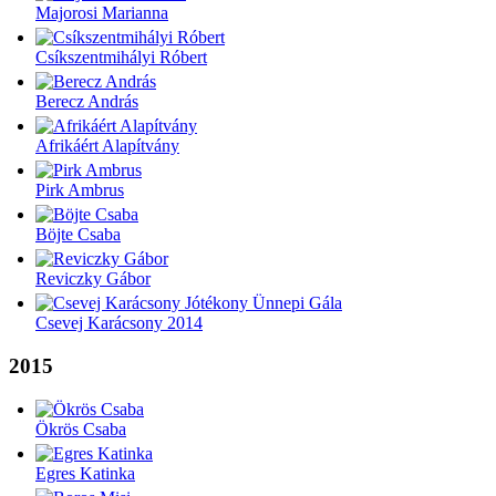
Majorosi Marianna
Csíkszentmihályi Róbert
Berecz András
Afrikáért Alapítvány
Pirk Ambrus
Böjte Csaba
Reviczky Gábor
Csevej Karácsony 2014
2015
Ökrös Csaba
Egres Katinka