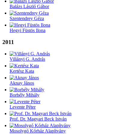
Balázs László Gábor
Szentendrey Géza
Hegyi Füstös Ilona
2011
Villányi G. András
Kertész Kata
Aknay János
Borbély Mihály
Levente Péter
Prof. Dr. Magyari Beck István
Mosolygó Kórház Alapítvány