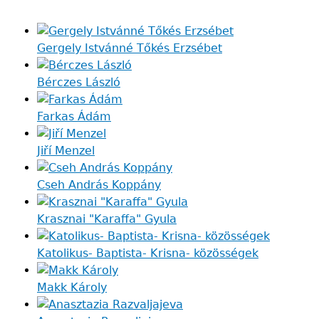
Gergely Istvánné Tőkés Erzsébet
Bérczes László
Farkas Ádám
Jiří Menzel
Cseh András Koppány
Krasznai "Karaffa" Gyula
Katolikus- Baptista- Krisna- közösségek
Makk Károly