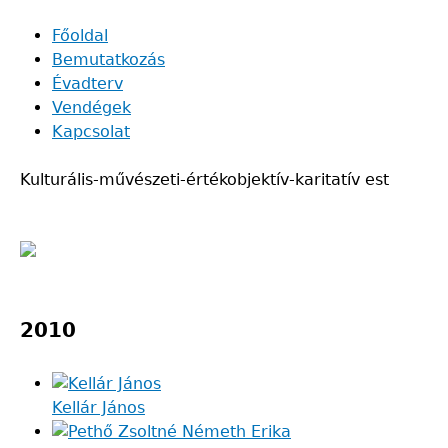
Skip
Főoldal
to
Bemutatkozás
Main
main
Évadterv
navigation
content
Vendégek
Kapcsolat
Kulturális-művészeti-értékobjektív-karitatív est
Back
to
2010
top
Kellár János