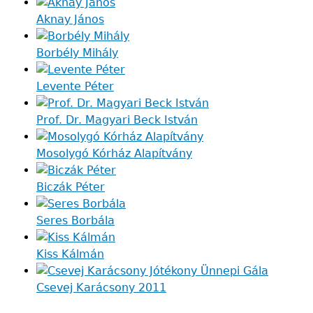
Aknay János
Borbély Mihály
Levente Péter
Prof. Dr. Magyari Beck István
Mosolygó Kórház Alapítvány
Biczák Péter
Seres Borbála
Kiss Kálmán
Csevej Karácsony 2011