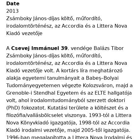
Date
2013
Zsámboky János-díjas költő, műfordító,
irodalomtörténész, az Accordia és a Littera Nova
Kiadó vezetője
A
Csevej Immánuel 39
. vendége
Balázs Tibor
Zsámboky János-díjas költő, műfordító,
irodalomtörténész, az Accordia és a Littera Nova
Kiadó vezetője volt. A kortárs líra meghatározó
alakja egyetemi tanulmányait a Babeș–Bolyai
Tudományegyetemen végezte Kolozsváron, majd a
Grenoble-i Stendhal Egyetem és az ELTE hallgatója
volt, ahol irodalomtudományból szerzett doktori
(PhD) fokozatot. Kutatási területe a költészet és a
filozófia/vallásbölcselet viszonya. 1993-tól a Littera
Nova Könyvkiadó igazgatója, 1998-tól az Accordia
Kiadó irodalmi vezetője, majd 2005-től igazgatója.
1996-ban megalapította a Littera Nova Irodalmi és