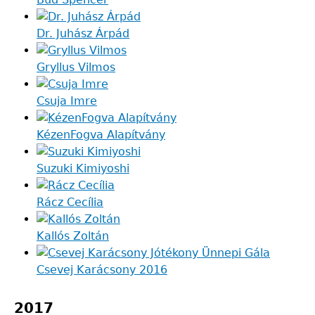
Dr. Juhász Árpád
Gryllus Vilmos
Csuja Imre
KézenFogva Alapítvány
Suzuki Kimiyoshi
Rácz Cecília
Kallós Zoltán
Csevej Karácsony 2016
2017