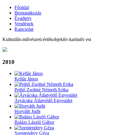
Skip
Főoldal
to
Bemutatkozás
Main
main
Évadterv
navigation
content
Vendégek
Kapcsolat
Kulturális-művészeti-értékobjektív-karitatív est
Back
2010
to
top
Kellár János
Pethő Zsoltné Németh Erika
Árvácska Állatvédő Egyesület
Horváth Judit
Balázs László Gábor
Szentendrey Géza