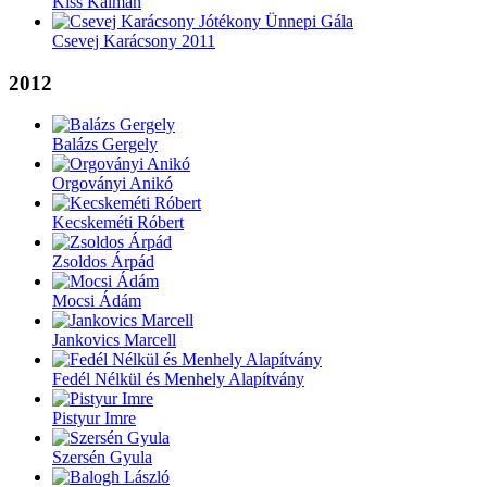
Kiss Kálmán
Csevej Karácsony 2011
2012
Balázs Gergely
Orgoványi Anikó
Kecskeméti Róbert
Zsoldos Árpád
Mocsi Ádám
Jankovics Marcell
Fedél Nélkül és Menhely Alapítvány
Pistyur Imre
Szersén Gyula