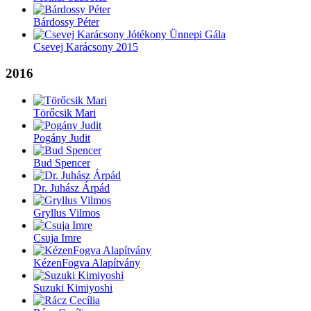
Bárdossy Péter
Csevej Karácsony 2015
2016
Törőcsik Mari
Pogány Judit
Bud Spencer
Dr. Juhász Árpád
Gryllus Vilmos
Csuja Imre
KézenFogva Alapítvány
Suzuki Kimiyoshi