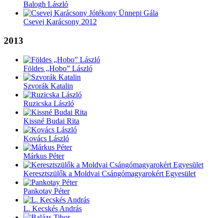
Balogh László
Csevej Karácsony 2012
2013
Földes „Hobo” László
Szvorák Katalin
Ruzicska László
Kissné Budai Rita
Kovács László
Márkus Péter
Keresztszülők a Moldvai Csángómagyarokért Egyesület
Pankotay Péter
L. Kecskés András