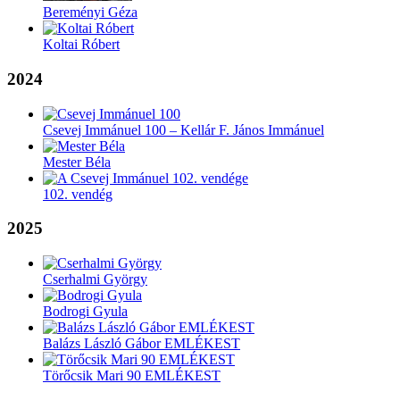
Bereményi Géza
Koltai Róbert
2024
Csevej Immánuel 100 – Kellár F. János Immánuel
Mester Béla
102. vendég
2025
Cserhalmi György
Bodrogi Gyula
Balázs László Gábor EMLÉKEST
Törőcsik Mari 90 EMLÉKEST