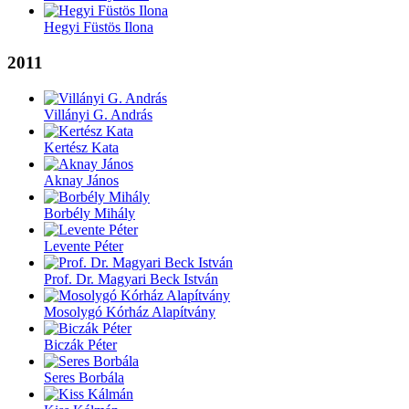
Hegyi Füstös Ilona
2011
Villányi G. András
Kertész Kata
Aknay János
Borbély Mihály
Levente Péter
Prof. Dr. Magyari Beck István
Mosolygó Kórház Alapítvány
Biczák Péter
Seres Borbála