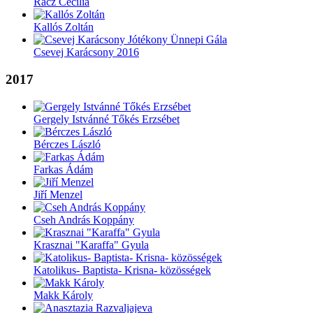
Rácz Cecília
Kallós Zoltán
Csevej Karácsony 2016
2017
Gergely Istvánné Tőkés Erzsébet
Bérczes László
Farkas Ádám
Jiří Menzel
Cseh András Koppány
Krasznai "Karaffa" Gyula
Katolikus- Baptista- Krisna- közösségek
Makk Károly