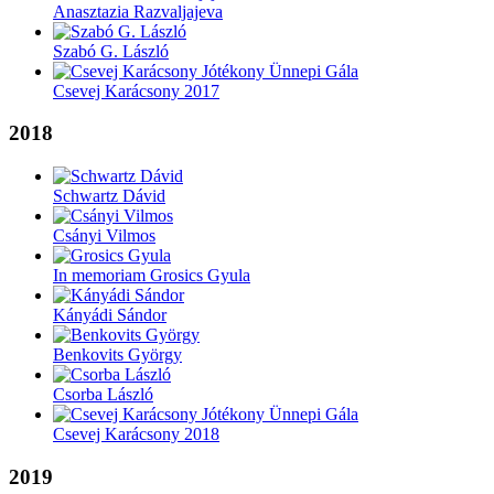
Anasztazia Razvaljajeva
Szabó G. László
Csevej Karácsony 2017
2018
Schwartz Dávid
Csányi Vilmos
In memoriam Grosics Gyula
Kányádi Sándor
Benkovits György
Csorba László
Csevej Karácsony 2018
2019