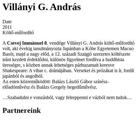
Villányi G. András
Date
2011
Költő-műfordító
A
Csevej Immánuel 8
. vendége Villányi G. András költő-műfordító
volt, aki évekig tanulmányozta Japánban a Kóbe Egyetemen Macuo
Basót, majd a nagy előd, a 12. századi Szaigjó szerzetes költészete
iránt kezdett érdeklődni, különös figyelmet fordítva a buddhista
ürességre, s közben annak lehetséges párhuzamait keresve
Shakespeare: A vihar c. drámájában. Verseket és prózákat is ír, fordít
japánból és angolból.
Az esten közreműködött: Balázs László Gábor színész-
előadóművész és Balázs Gergely hegedűművész.
…Szabadulni e vonzásból, vagy felreppenni e vázból nem tudok…
Partnereink