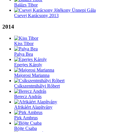
Balázs Tibor
Csevej Karácsony 2013
2014
Kiss Tibor
Palya Bea
Eperjes Károly
Majorosi Marianna
Csíkszentmihályi Róbert
Berecz András
Afrikáért Alapítvány
Pirk Ambrus
Böjte Csaba