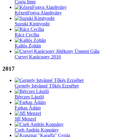
Csuja Imre
KézenFogva Alapítvány
Suzuki Kimiyoshi
Rácz Cecília
Kallós Zoltán
Csevej Karácsony 2016
2017
Gergely Istvánné Tőkés Erzsébet
Bérczes László
Farkas Ádám
Jiří Menzel
Cseh András Koppány