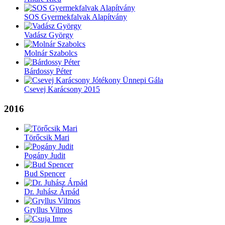
SOS Gyermekfalvak Alapítvány
Vadász György
Molnár Szabolcs
Bárdossy Péter
Csevej Karácsony 2015
2016
Törőcsik Mari
Pogány Judit
Bud Spencer
Dr. Juhász Árpád
Gryllus Vilmos