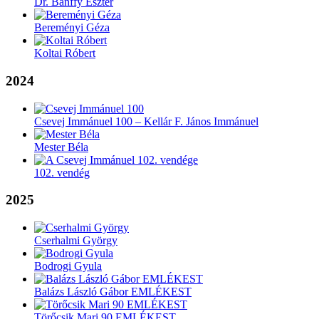
Dr. Bánffy Eszter
Bereményi Géza
Koltai Róbert
2024
Csevej Immánuel 100 – Kellár F. János Immánuel
Mester Béla
102. vendég
2025
Cserhalmi György
Bodrogi Gyula
Balázs László Gábor EMLÉKEST
Törőcsik Mari 90 EMLÉKEST