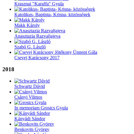
Krasznai "Karaffa" Gyula
Katolikus- Baptista- Krisna- közösségek
Makk Károly
Anasztazia Razvaljajeva
Szabó G. László
Csevej Karácsony 2017
2018
Schwartz Dávid
Csányi Vilmos
In memoriam Grosics Gyula
Kányádi Sándor
Benkovits György