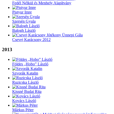
Fedél Nélkül és Menhely Alapítvány
Pistyur Imre
Szersén Gyula
Balogh László
Csevej Karácsony 2012
2013
Földes „Hobo” László
Szvorák Katalin
Ruzicska László
Kissné Budai Rita
Kovács László
Márkus Péter