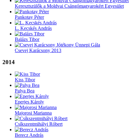
Keresztszülők a Moldvai Csángómagyarokért Egyesület
Pankotay Péter
L. Kecskés András
Balázs Tibor
Csevej Karácsony 2013
2014
Kiss Tibor
Palya Bea
Eperjes Károly
Majorosi Marianna
Csíkszentmihályi Róbert
Berecz András