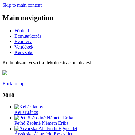
Skip to main content
Main navigation
Főoldal
Bemutatkozás
Évadterv
Vendégek
Kapcsolat
Kulturális-művészeti-értékobjektív-karitatív est
Back to top
2010
Kellár János
Pethő Zsoltné Németh Erika
Árvácska Állatvédő Egyesület