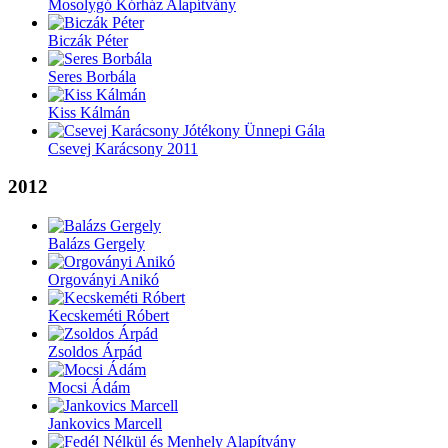
Mosolygó Kórház Alapítvány
Biczák Péter
Seres Borbála
Kiss Kálmán
Csevej Karácsony 2011
2012
Balázs Gergely
Orgoványi Anikó
Kecskeméti Róbert
Zsoldos Árpád
Mocsi Ádám
Jankovics Marcell