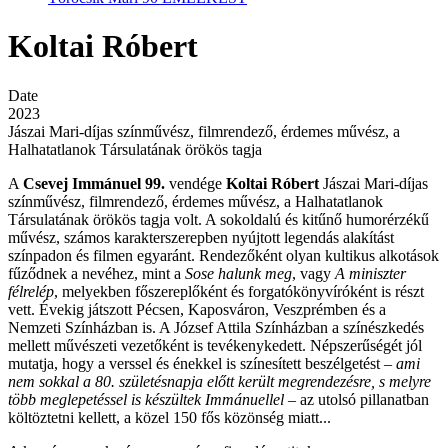
Koltai Róbert
Date
2023
Jászai Mari-díjas színművész, filmrendező, érdemes művész, a
Halhatatlanok Társulatának örökös tagja
A
Csevej Immánuel 99.
vendége
Koltai Róbert
Jászai Mari-díjas
színművész, filmrendező, érdemes művész, a Halhatatlanok
Társulatának örökös tagja volt. A sokoldalú és kitűnő humorérzékű
művész, számos karakterszerepben nyújtott legendás alakítást
színpadon és filmen egyaránt. Rendezőként olyan kultikus alkotások
fűződnek a nevéhez, mint a
Sose halunk meg
, vagy
A miniszter
félrelép
, melyekben főszereplőként és forgatókönyvíróként is részt
vett. Évekig játszott Pécsen, Kaposváron, Veszprémben és a
Nemzeti Színházban is. A József Attila Színházban a színészkedés
mellett művészeti vezetőként is tevékenykedett. Népszerűségét jól
mutatja, hogy a verssel és énekkel is színesített beszélgetést –
ami
nem sokkal a 80. születésnapja előtt került megrendezésre, s melyre
több meglepetéssel is készültek Immánuellel
– az utolsó pillanatban
költöztetni kellett, a közel 150 fős közönség miatt...