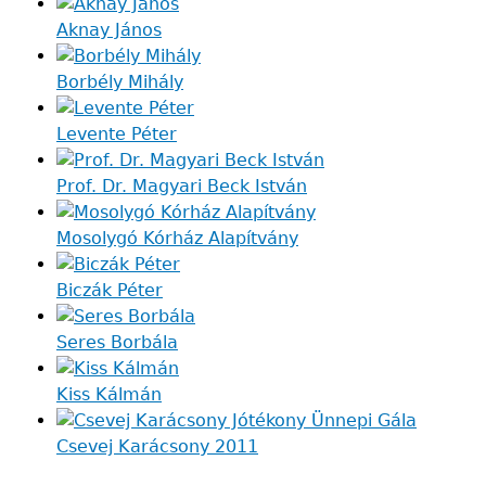
Aknay János
Borbély Mihály
Levente Péter
Prof. Dr. Magyari Beck István
Mosolygó Kórház Alapítvány
Biczák Péter
Seres Borbála
Kiss Kálmán
Csevej Karácsony 2011