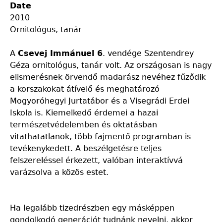
Date
2010
Ornitológus, tanár
A
Csevej Immánuel 6
. vendége Szentendrey
Géza ornitológus, tanár volt. Az országosan is nagy
elismerésnek örvendő madarász nevéhez fűződik
a korszakokat átívelő és meghatározó
Mogyoróhegyi Jurtatábor és a Visegrádi Erdei
Iskola is. Kiemelkedő érdemei a hazai
természetvédelemben és oktatásban
vitathatatlanok, több fajmentő programban is
tevékenykedett. A beszélgetésre teljes
felszereléssel érkezett, valóban interaktívvá
varázsolva a közös estet.
Ha legalább tizedrészben egy másképpen
gondolkodó generációt tudnánk nevelni, akkor