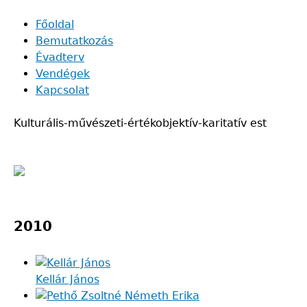
Skip
Főoldal
to
Bemutatkozás
Main
main
Évadterv
navigation
content
Vendégek
Kapcsolat
Kulturális-művészeti-értékobjektív-karitatív est
Back
to
2010
top
Kellár János