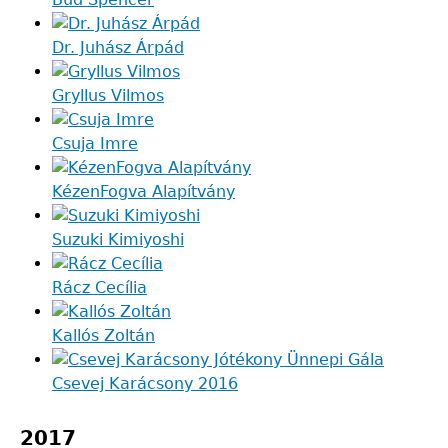
Dr. Juhász Árpád
Gryllus Vilmos
Csuja Imre
KézenFogva Alapítvány
Suzuki Kimiyoshi
Rácz Cecília
Kallós Zoltán
Csevej Karácsony 2016
2017