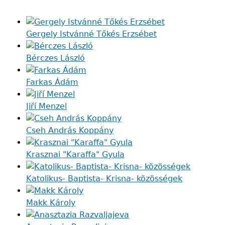
Gergely Istvánné Tőkés Erzsébet
Bérczes László
Farkas Ádám
Jiří Menzel
Cseh András Koppány
Krasznai "Karaffa" Gyula
Katolikus- Baptista- Krisna- közösségek
Makk Károly