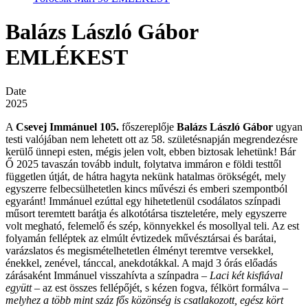
Balázs László Gábor
EMLÉKEST
Date
2025
A
Csevej Immánuel 105.
főszereplője
Balázs László Gábor
ugyan
testi valójában nem lehetett ott az 58. születésnapján megrendezésre
kerülő ünnepi esten, mégis jelen volt, ebben biztosak lehetünk! Bár
Ő 2025 tavaszán tovább indult, folytatva immáron e földi testtől
független útját, de hátra hagyta nekünk hatalmas örökségét, mely
egyszerre felbecsülhetetlen kincs művészi és emberi szempontból
egyaránt! Immánuel ezúttal egy hihetetlenül csodálatos színpadi
műsort teremtett barátja és alkotótársa tiszteletére, mely egyszerre
volt megható, felemelő és szép, könnyekkel és mosollyal teli. Az est
folyamán felléptek az elmúlt évtizedek művésztársai és barátai,
varázslatos és megismételhetetlen élményt teremtve versekkel,
énekkel, zenével, tánccal, anekdotákkal. A majd 3 órás előadás
zárásaként Immánuel visszahívta a színpadra –
Laci két kisfiával
együtt
– az est összes fellépőjét, s kézen fogva, félkört formálva –
melyhez a több mint száz fős közönség is csatlakozott, egész kört