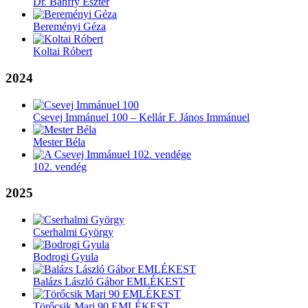
Dr. Bánffy Eszter
Bereményi Géza
Koltai Róbert
2024
Csevej Immánuel 100 – Kellár F. János Immánuel
Mester Béla
102. vendég
2025
Cserhalmi György
Bodrogi Gyula
Balázs László Gábor EMLÉKEST
Törőcsik Mari 90 EMLÉKEST