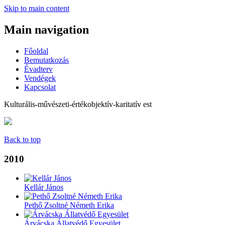
Skip to main content
Main navigation
Főoldal
Bemutatkozás
Évadterv
Vendégek
Kapcsolat
Kulturális-művészeti-értékobjektív-karitatív est
Back to top
2010
Kellár János
Pethő Zsoltné Németh Erika
Árvácska Állatvédő Egyesület