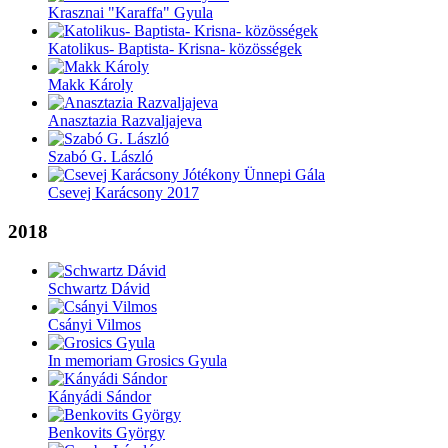
Krasznai "Karaffa" Gyula
Katolikus- Baptista- Krisna- közösségek
Makk Károly
Anasztazia Razvaljajeva
Szabó G. László
Csevej Karácsony 2017
2018
Schwartz Dávid
Csányi Vilmos
In memoriam Grosics Gyula
Kányádi Sándor
Benkovits György