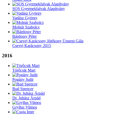
SOS Gyermekfalvak Alapítvány
Vadász György
Molnár Szabolcs
Bárdossy Péter
Csevej Karácsony 2015
2016
Törőcsik Mari
Pogány Judit
Bud Spencer
Dr. Juhász Árpád
Gryllus Vilmos