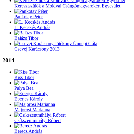
Keresztszülők a Moldvai Csángómagyarokért Egyesület
Pankotay Péter
L. Kecskés András
Balázs Tibor
Csevej Karácsony 2013
2014
Kiss Tibor
Palya Bea
Eperjes Károly
Majorosi Marianna
Csíkszentmihályi Róbert
Berecz András