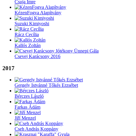
Csuja Imre
KézenFogva Alapítvány
Suzuki Kimiyoshi
Rácz Cecília
Kallós Zoltán
Csevej Karácsony 2016
2017
Gergely Istvánné Tőkés Erzsébet
Bérczes László
Farkas Ádám
Jiří Menzel
Cseh András Koppány