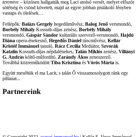
teremtve
– közösen hallgatták meg Laci utolsó versét, melyet először
sötétség és csönd követett, majd az egyre jobban pislákoló fényben
vastaps és ölelések…
Fellépők:
Balázs Gergely
hegedűművész,
Balog Jenő
versmondó,
Borbély Mihály
Kossuth-díjas zenész,
Borbély Mihály
versmondó,
Gáspár Sándor
kulturális szervező-versmondó,
Hajdú
Diána
opera-énekesnő,
Hegedűs Dániel
táncművész,
Kellár
Kristóf Immánuel
tanuló,
Rácz Cecília
Mediátor,
Szvorák
Katalin
Kossuth-díjas népdalénekes,
Talán Miklós
zenész,
Villányi
G. András
költő-műfordító,
Zarándy Ákos
zeneszerző.
Továbbá közreműködött
Tiba Krisztina
és
Vörös Márta
is.
Együtt meséltük el ma Lacit, s talán Ő visszamosolygott ránk egy
pillanat...
Partnereink
© Copyright 2022,
csevej-immanuel.hu
| Kellár F. János Immánuel