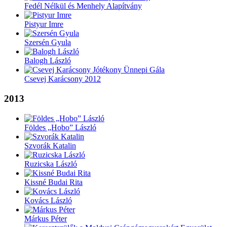
Fedél Nélkül és Menhely Alapítvány
Pistyur Imre
Szersén Gyula
Balogh László
Csevej Karácsony 2012
2013
Földes „Hobo” László
Szvorák Katalin
Ruzicska László
Kissné Budai Rita
Kovács László
Márkus Péter