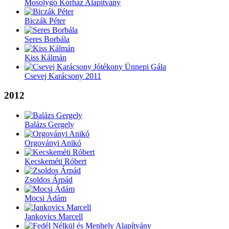
Mosolygó Kórház Alapítvány
Biczák Péter
Seres Borbála
Kiss Kálmán
Csevej Karácsony 2011
2012
Balázs Gergely
Orgoványi Anikó
Kecskeméti Róbert
Zsoldos Árpád
Mocsi Ádám
Jankovics Marcell