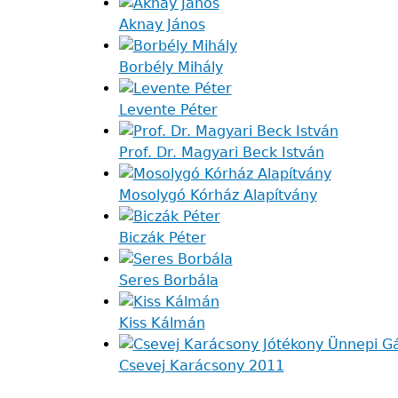
Aknay János
Borbély Mihály
Levente Péter
Prof. Dr. Magyari Beck István
Mosolygó Kórház Alapítvány
Biczák Péter
Seres Borbála
Kiss Kálmán
Csevej Karácsony 2011