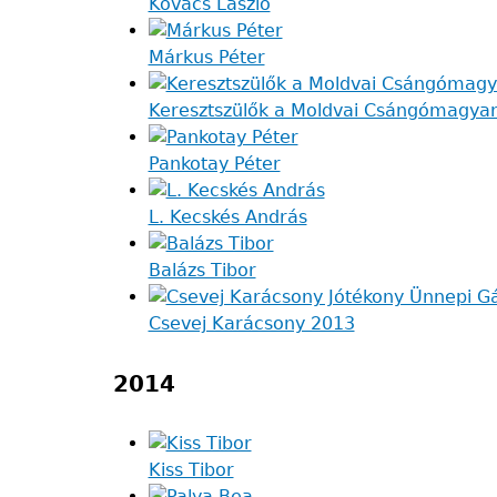
Kovács László
Márkus Péter
Keresztszülők a Moldvai Csángómagyar
Pankotay Péter
L. Kecskés András
Balázs Tibor
Csevej Karácsony 2013
2014
Kiss Tibor