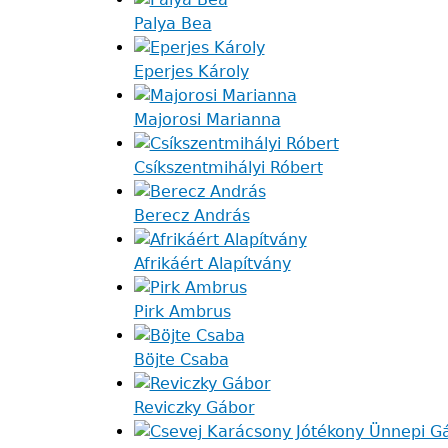
Palya Bea
Eperjes Károly
Majorosi Marianna
Csíkszentmihályi Róbert
Berecz András
Afrikáért Alapítvány
Pirk Ambrus
Böjte Csaba
Reviczky Gábor