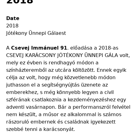
2018
Date
2018
Jótékony Ünnepi Gálaest
A
Csevej Immánuel 91
. előadása a 2018-as
CSEVEJ KARÁCSONY JÓTÉKONY ÜNNEPI GÁLA volt,
mely ez évben is rendhagyó módon a
színházteremből az utcára költözött. Ennek egyik
célja az volt, hogy még közvetlenebb módon
juthasson el a segítségnyújtás üzenete az
emberekhez, s még könnyebb legyen a civil
szférának csatlakoznia a kezdeményezéshez egy
adventi vasárnapon. Bár a performanszról felvétel
nem készült, a műsor ez alkalommal is számos
rászoruló embernek és családnak igyekezett
szebbé tenni a karácsonyát.