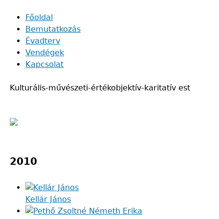
Skip
Főoldal
to
Bemutatkozás
Main
main
Évadterv
navigation
content
Vendégek
Kapcsolat
Kulturális-művészeti-értékobjektív-karitatív est
Back
to
2010
top
Kellár János