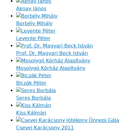
Aknay János
Borbély Mihály
Levente Péter
Prof. Dr. Magyari Beck István
Mosolygó Kórház Alapítvány
Biczák Péter
Seres Borbála
Kiss Kálmán
Csevej Karácsony 2011