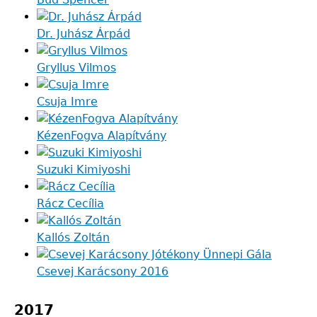
Dr. Juhász Árpád
Gryllus Vilmos
Csuja Imre
KézenFogva Alapítvány
Suzuki Kimiyoshi
Rácz Cecília
Kallós Zoltán
Csevej Karácsony 2016
2017