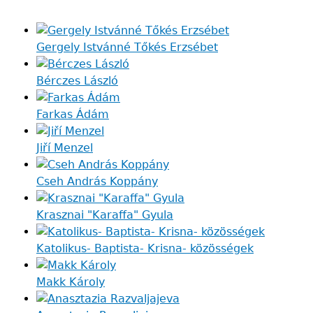
Gergely Istvánné Tőkés Erzsébet
Bérczes László
Farkas Ádám
Jiří Menzel
Cseh András Koppány
Krasznai "Karaffa" Gyula
Katolikus- Baptista- Krisna- közösségek
Makk Károly