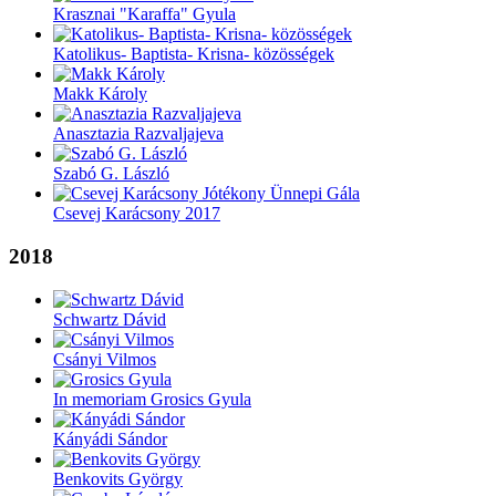
Krasznai "Karaffa" Gyula
Katolikus- Baptista- Krisna- közösségek
Makk Károly
Anasztazia Razvaljajeva
Szabó G. László
Csevej Karácsony 2017
2018
Schwartz Dávid
Csányi Vilmos
In memoriam Grosics Gyula
Kányádi Sándor
Benkovits György