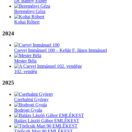
Dr. Bánffy Eszter
Bereményi Géza
Koltai Róbert
2024
Csevej Immánuel 100 – Kellár F. János Immánuel
Mester Béla
102. vendég
2025
Cserhalmi György
Bodrogi Gyula
Balázs László Gábor EMLÉKEST
Törőcsik Mari 90 EMLÉKEST