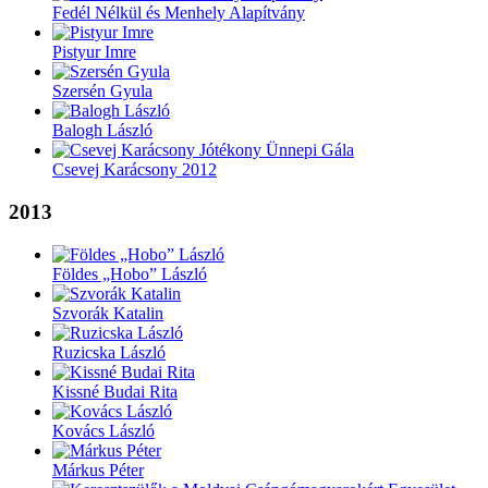
Fedél Nélkül és Menhely Alapítvány
Pistyur Imre
Szersén Gyula
Balogh László
Csevej Karácsony 2012
2013
Földes „Hobo” László
Szvorák Katalin
Ruzicska László
Kissné Budai Rita
Kovács László
Márkus Péter