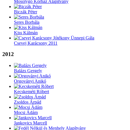
Mosolygó Kórház Alapítvány
Biczák Péter
Seres Borbála
Kiss Kálmán
Csevej Karácsony 2011
2012
Balázs Gergely
Orgoványi Anikó
Kecskeméti Róbert
Zsoldos Árpád
Mocsi Ádám
Jankovics Marcell