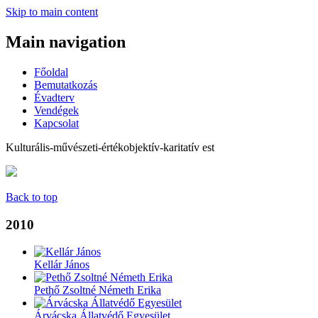
Skip to main content
Main navigation
Főoldal
Bemutatkozás
Évadterv
Vendégek
Kapcsolat
Kulturális-művészeti-értékobjektív-karitatív est
Back to top
2010
Kellár János
Pethő Zsoltné Németh Erika
Árvácska Állatvédő Egyesület