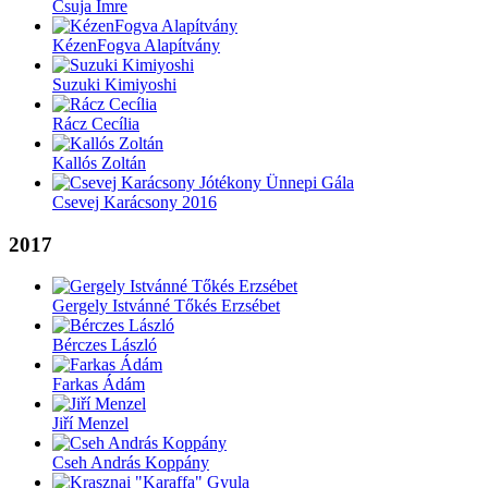
Csuja Imre
KézenFogva Alapítvány
Suzuki Kimiyoshi
Rácz Cecília
Kallós Zoltán
Csevej Karácsony 2016
2017
Gergely Istvánné Tőkés Erzsébet
Bérczes László
Farkas Ádám
Jiří Menzel
Cseh András Koppány