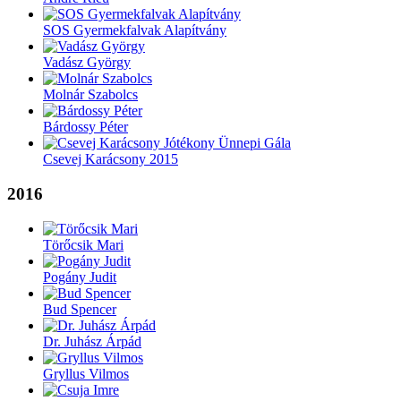
SOS Gyermekfalvak Alapítvány
Vadász György
Molnár Szabolcs
Bárdossy Péter
Csevej Karácsony 2015
2016
Törőcsik Mari
Pogány Judit
Bud Spencer
Dr. Juhász Árpád
Gryllus Vilmos