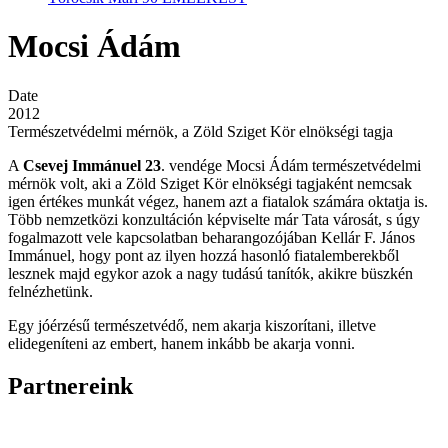
Mocsi Ádám
Date
2012
Természetvédelmi mérnök, a Zöld Sziget Kör elnökségi tagja
A
Csevej Immánuel 23
. vendége Mocsi Ádám természetvédelmi
mérnök volt, aki a Zöld Sziget Kör elnökségi tagjaként nemcsak
igen értékes munkát végez, hanem azt a fiatalok számára oktatja is.
Több nemzetközi konzultáción képviselte már Tata városát, s úgy
fogalmazott vele kapcsolatban beharangozójában Kellár F. János
Immánuel, hogy pont az ilyen hozzá hasonló fiatalemberekből
lesznek majd egykor azok a nagy tudású tanítók, akikre büszkén
felnézhetünk.
Egy jóérzésű természetvédő, nem akarja kiszorítani, illetve
elidegeníteni az embert, hanem inkább be akarja vonni.
Partnereink