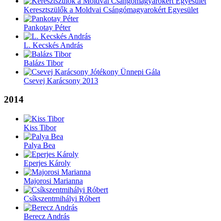
Keresztszülők a Moldvai Csángómagyarokért Egyesület
Pankotay Péter
L. Kecskés András
Balázs Tibor
Csevej Karácsony 2013
2014
Kiss Tibor
Palya Bea
Eperjes Károly
Majorosi Marianna
Csíkszentmihályi Róbert
Berecz András