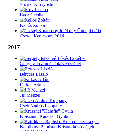
Suzuki Kimiyoshi
Rácz Cecília
Kallós Zoltán
Csevej Karácsony 2016
2017
Gergely Istvánné Tőkés Erzsébet
Bérczes László
Farkas Ádám
Jiří Menzel
Cseh András Koppány
Krasznai "Karaffa" Gyula
Katolikus- Baptista- Krisna- közösségek