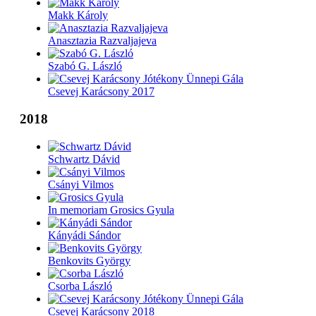
Makk Károly
Anasztazia Razvaljajeva
Szabó G. László
Csevej Karácsony 2017
2018
Schwartz Dávid
Csányi Vilmos
In memoriam Grosics Gyula
Kányádi Sándor
Benkovits György
Csorba László
Csevej Karácsony 2018