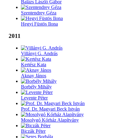
Balázs László Gábor
Szentendrey Géza
Hegyi Füstös Ilona
2011
Villányi G. András
Kertész Kata
Aknay János
Borbély Mihály
Levente Péter
Prof. Dr. Magyari Beck István
Mosolygó Kórház Alapítvány
Biczák Péter