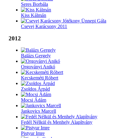
Seres Borbála
Kiss Kálmán
Csevej Karácsony 2011
2012
Balázs Gergely
Orgoványi Anikó
Kecskeméti Róbert
Zsoldos Árpád
Mocsi Ádám
Jankovics Marcell
Fedél Nélkül és Menhely Alapítvány
Pistyur Imre