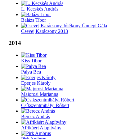
L. Kecskés András
Balázs Tibor
Csevej Karácsony 2013
2014
Kiss Tibor
Palya Bea
Eperjes Károly
Majorosi Marianna
Csíkszentmihályi Róbert
Berecz András
Afrikáért Alapítvány
Pirk Ambrus