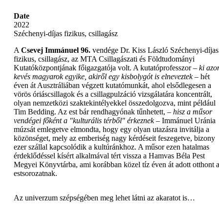
Date
2022
Széchenyi-díjas fizikus, csillagász
A
Csevej Immánuel 96.
vendége Dr. Kiss László Széchenyi-díjas
fizikus, csillagász, az MTA Csillagászati és Földtudományi
Kutatóközpontjának főigazgatója volt. A kutatóprofesszor –
ki azo
kevés magyarok egyike, akiről egy kisbolygót is elneveztek
– hét
éven át Ausztráliában végzett kutatómunkát, ahol elsődlegesen a
vörös óriáscsillagok és a csillagpulzáció vizsgálatára koncentrált,
olyan nemzetközi szaktekintélyekkel összedolgozva, mint például
Tim Bedding. Az est bár rendhagyónak tűnhetett, –
hisz a műsor
vendégei főként a "kulturális térből" érkeznek
– Immánuel Uránia
múzsát emlegetve elmondta, hogy egy olyan utazásra invitálja a
közönséget, mely az emberiség nagy kérdéseit feszegetve, bizony
ezer szállal kapcsolódik a kultúránkhoz. A műsor ezen hatalmas
érdeklődéssel kísért alkalmával tért vissza a Hamvas Béla Pest
Megyei Könyvtárba, ami korábban közel tíz éven át adott otthont 
estsorozatnak.
Az univerzum szépségében meg lehet látni az akaratot is…