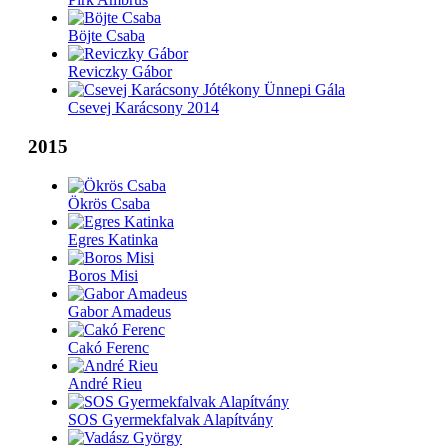
Böjte Csaba
Reviczky Gábor
Csevej Karácsony 2014
2015
Ökrös Csaba
Egres Katinka
Boros Misi
Gabor Amadeus
Cakó Ferenc
André Rieu
SOS Gyermekfalvak Alapítvány