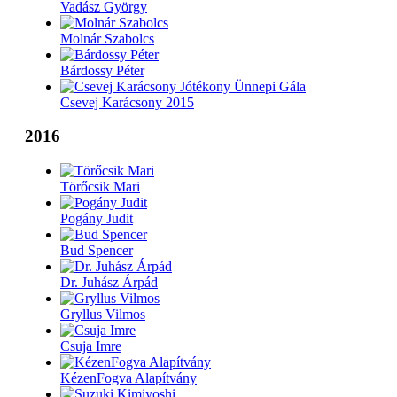
Vadász György
Molnár Szabolcs
Bárdossy Péter
Csevej Karácsony 2015
2016
Törőcsik Mari
Pogány Judit
Bud Spencer
Dr. Juhász Árpád
Gryllus Vilmos
Csuja Imre
KézenFogva Alapítvány