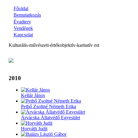
Skip
Főoldal
to
Main
Bemutatkozás
main
Évadterv
navigation
content
Vendégek
Kapcsolat
Kulturális-művészeti-értékobjektív-karitatív est
Back
to
2010
top
Kellár János
Pethő Zsoltné Németh Erika
Árvácska Állatvédő Egyesület
Horváth Judit